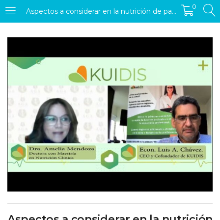
0
Aspectos a considerar en la nutrición de pacientes con Covid y post-Covid
ACCEDER
REGISTRARSE
Introduzca su nombre de usuario y contraseña para iniciar
sesión.
Recordarme
Acceder
Olvidó su contraseña
Aspectos a considerar en la nutrición